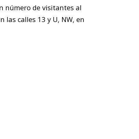
n número de visitantes al
n las calles 13 y U, NW, en
policía (PSA, por sus siglas
la Tercera División de
 algunos de los recursos
de la Tercera División de
icios sociales