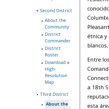
conocid
Second District
Columbia
About the
Pleasant
Community
District
étnica y
Commander
blancos, 
District
Roster
Entre lo
Download a
Comandan
High-
Resolution
Connecti
Map
a 18th S
Third District
reputaci
About the
esta áre