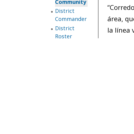
Community
“Corredo
District
área, qu
Commander
District
la línea 
Roster
Download a
Con la r
High-
Resolution
en inglé
Map
Comandan
Fourth District
comunita
About the
Comandan
Community
District
Albergue
Commander
District
Listado 