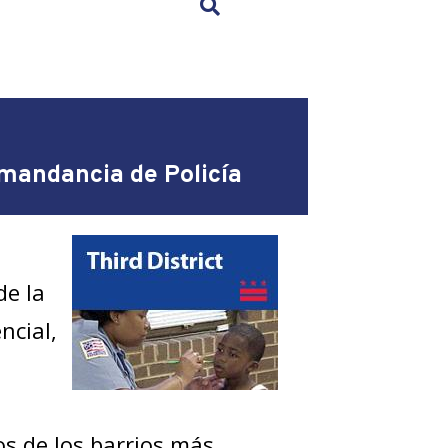
×
omandancia de Policía
de la
ncial,
os de los barrios más