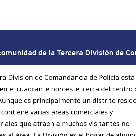
comunidad de la Tercera División de C
ra División de Comandancia de Policía está
en el cuadrante noroeste, cerca del centro 
Aunque es principalmente un distrito reside
contiene varias áreas comerciales y
iales que atraen a muchos visitantes no
es al área. La División es el hogar de algun