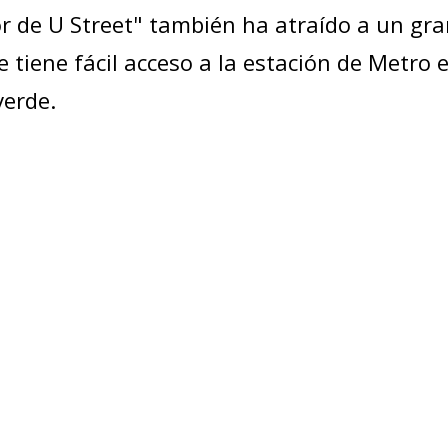
r de U Street" también ha atraído a un gra
e tiene fácil acceso a la estación de Metro e
verde.
eestructuración de las zonas de atención de 
s) que entró en vigencia en mayo del 2004, 
cia de Policía ahora tiene ocho PSAs. Vea
rios disponibles para todos los residentes 
cia de Policía (vea recursos adicionales):
s para personas desamparadas y otros serv
de las divisiones policiales