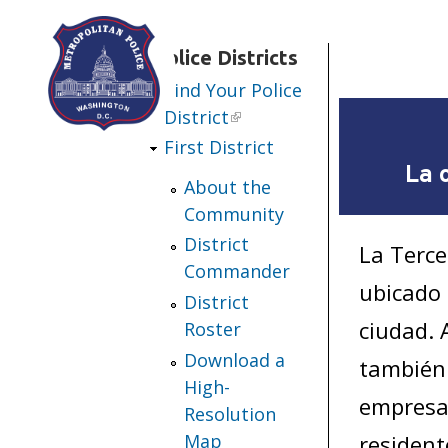
Skip to main content
Police Districts
Find Your Police
District
First District
La 
About the
Community
District
La Terce
Commander
ubicado 
District
ciudad. 
Roster
Download a
también 
High-
empresar
Resolution
Map
resident